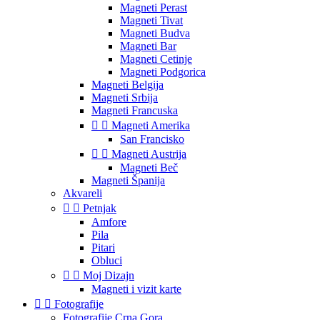
Magneti Perast
Magneti Tivat
Magneti Budva
Magneti Bar
Magneti Cetinje
Magneti Podgorica
Magneti Belgija
Magneti Srbija
Magneti Francuska


Magneti Amerika
San Francisko


Magneti Austrija
Magneti Beč
Magneti Španija
Akvareli


Petnjak
Amfore
Pila
Pitari
Obluci


Moj Dizajn
Magneti i vizit karte


Fotografije
Fotografije Crna Gora