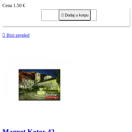
Cena
1,50 €

Dodaj u korpu

Brzi pregled
Magnet Kotor 42