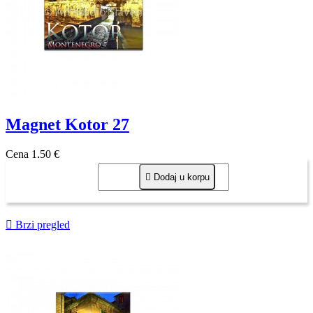
Magnet Kotor 27
Cena
1,50 €

Dodaj u korpu

Brzi pregled