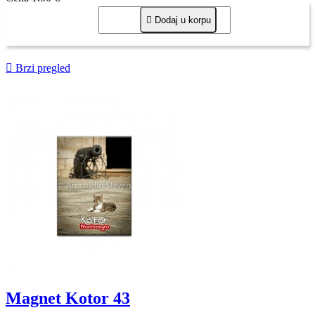

Dodaj u korpu

Brzi pregled
Magnet Kotor 43