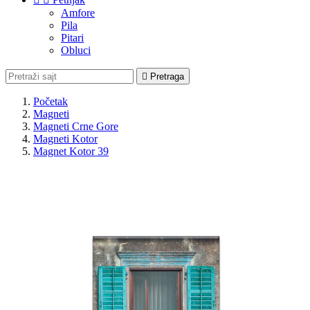
Amfore
Pila
Pitari
Obluci

Pretraga
Početak
Magneti
Magneti Crne Gore
Magneti Kotor
Magnet Kotor 39