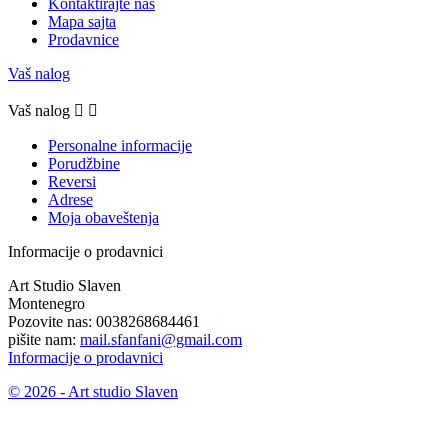
Kontaktirajte nas
Mapa sajta
Prodavnice
Vaš nalog
Vaš nalog


Personalne informacije
Porudžbine
Reversi
Adrese
Moja obaveštenja
Informacije o prodavnici
Art Studio Slaven
Montenegro
Pozovite nas:
0038268684461
pišite nam:
mail.sfanfani@gmail.com
Informacije o prodavnici
© 2026 - Art studio Slaven