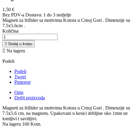
1,50 €
Bez PDV-a
Dostava: 1 do 3 nedjelje
Magneti za frižider sa motivima Kotora u Crnoj Gori . Dimenzije su
7.5x5.6cm .
Količina

Dodaj u korpu

Na lageru
Podeli
Podeli
Tweet
Pinterest
Opis
Detlji proizvoda
Magneti za frižider sa motivima Kotora u Crnoj Gori . Dimenzije su
7.5x5.6 cm, na magnetu. Upakovani u kesici debljine oko 1mm ne
lomljivi i savitljivi.
Na lageru
160 Kom.