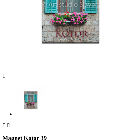



Magnet Kotor 39