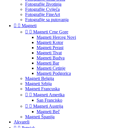
Fotografije životinja
Fotografije Cvijeća
Fotografije FineArt
Fotografije sa putovanja


Magneti


Magneti Crne Gore
Magneti Herceg Novi
Magneti Kotor
Magneti Perast
Magneti Tivat
Magneti Budva
Magneti Bar
Magneti Cetinje
Magneti Podgorica
Magneti Belgija
Magneti Srbija
Magneti Francuska


Magneti Amerika
San Francisko


Magneti Austrija
Magneti Beč
Magneti Španija
Akvareli


Petnjak