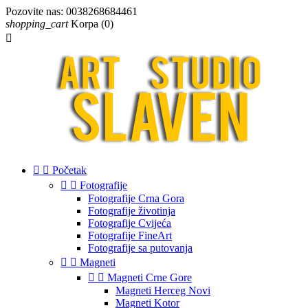
Pozovite nas:
0038268684461
shopping_cart
Korpa
(0)



Početak


Fotografije
Fotografije Crna Gora
Fotografije životinja
Fotografije Cvijeća
Fotografije FineArt
Fotografije sa putovanja


Magneti


Magneti Crne Gore
Magneti Herceg Novi
Magneti Kotor