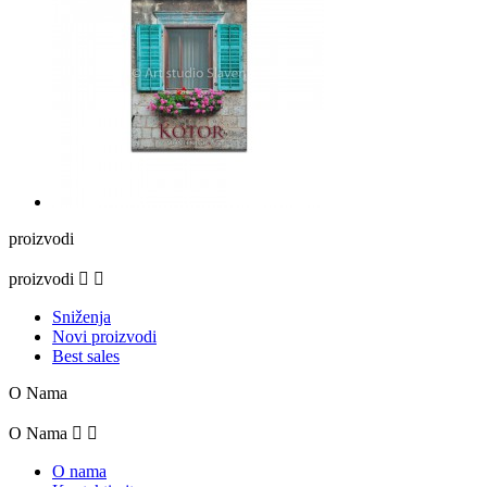
proizvodi
proizvodi


Sniženja
Novi proizvodi
Best sales
O Nama
O Nama


O nama