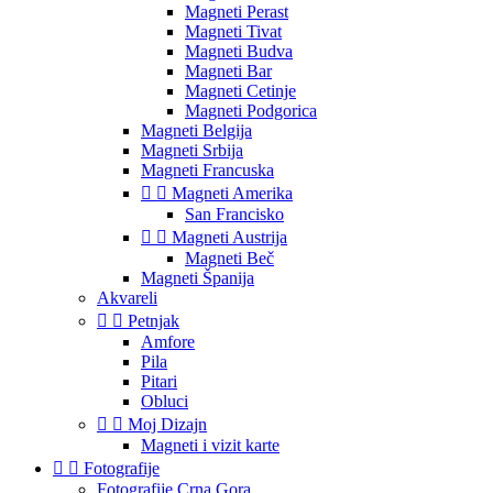
Magneti Perast
Magneti Tivat
Magneti Budva
Magneti Bar
Magneti Cetinje
Magneti Podgorica
Magneti Belgija
Magneti Srbija
Magneti Francuska


Magneti Amerika
San Francisko


Magneti Austrija
Magneti Beč
Magneti Španija
Akvareli


Petnjak
Amfore
Pila
Pitari
Obluci


Moj Dizajn
Magneti i vizit karte


Fotografije
Fotografije Crna Gora