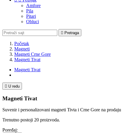
Amfore
Pila
Pitari
Obluci

Pretraga
Početak
Magneti
Magneti Crne Gore
Magneti Tivat
Magneti Tivat

U redu
Magneti Tivat
Suvenir i personalizovani magneti Tivta i Crne Gore na prodaju
Trenutno postoji 20 proizvoda.
Poređaj: