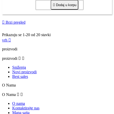

Dodaj u korpu

Brzi pregled
Prikazuju se 1-20 od 20 stavki
vrh

proizvodi
proizvodi


Sniženja
Novi proizvodi
Best sales
O Nama
O Nama


O nama
Kontaktirajte nas
Mapa sajta