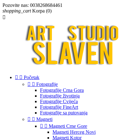
Pozovite nas:
0038268684461
shopping_cart
Korpa
(0)



Početak


Fotografije
Fotografije Crna Gora
Fotografije životinja
Fotografije Cvijeća
Fotografije FineArt
Fotografije sa putovanja


Magneti


Magneti Crne Gore
Magneti Herceg Novi
Magneti Kotor