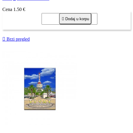
Cena
1,50 €

Dodaj u korpu

Brzi pregled