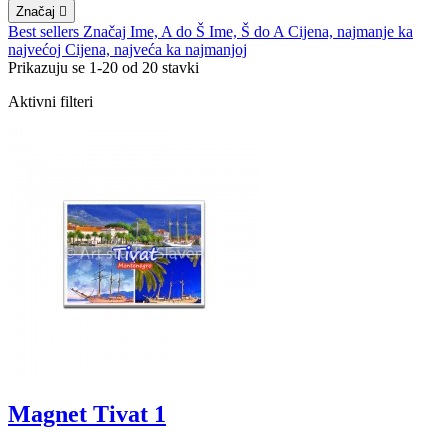
Značaj

Best sellers
Značaj
Ime, A do Š
Ime, Š do A
Cijena, najmanje ka
najvećoj
Cijena, najveća ka najmanjoj
Prikazuju se 1-20 od 20 stavki
Aktivni filteri
Magnet Tivat 1