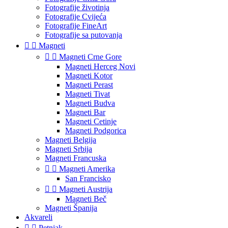
Fotografije životinja
Fotografije Cvijeća
Fotografije FineArt
Fotografije sa putovanja


Magneti


Magneti Crne Gore
Magneti Herceg Novi
Magneti Kotor
Magneti Perast
Magneti Tivat
Magneti Budva
Magneti Bar
Magneti Cetinje
Magneti Podgorica
Magneti Belgija
Magneti Srbija
Magneti Francuska


Magneti Amerika
San Francisko


Magneti Austrija
Magneti Beč
Magneti Španija
Akvareli


Petnjak