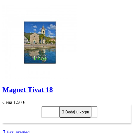
Magnet Tivat 18
Cena
1,50 €

Dodaj u korpu

Brzi pregled