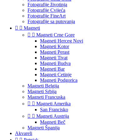
Fotografije životinja
Fotografije Cvijeća
Fotografije FineArt
Fotografije sa putovanja


Magneti


Magneti Crne Gore
Magneti Herceg Novi
Magneti Kotor
Magneti Perast
Magneti Tivat
Magneti Budva
Magneti Bar
Magneti Cetinje
Magneti Podgorica
Magneti Belgija
Magneti Srbija
Magneti Francuska


Magneti Amerika
San Francisko


Magneti Austrija
Magneti Beč
Magneti Španija
Akvareli


Petnjak