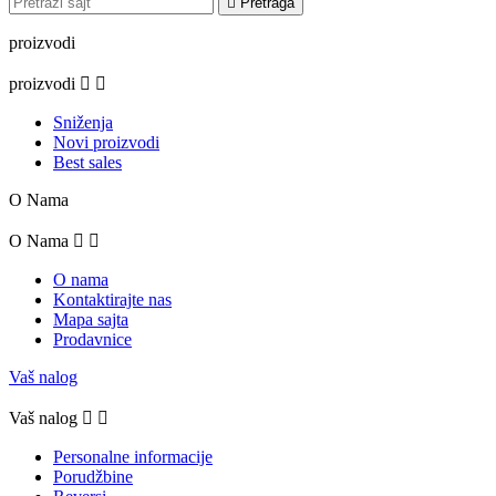

Pretraga
proizvodi
proizvodi


Sniženja
Novi proizvodi
Best sales
O Nama
O Nama


O nama
Kontaktirajte nas
Mapa sajta
Prodavnice
Vaš nalog
Vaš nalog


Personalne informacije
Porudžbine