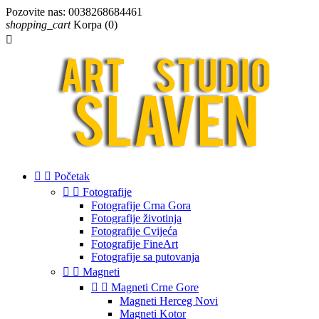
Pozovite nas:
0038268684461
shopping_cart
Korpa
(0)



Početak


Fotografije
Fotografije Crna Gora
Fotografije životinja
Fotografije Cvijeća
Fotografije FineArt
Fotografije sa putovanja


Magneti


Magneti Crne Gore
Magneti Herceg Novi
Magneti Kotor