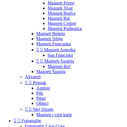
Magneti Perast
Magneti Tivat
Magneti Budva
Magneti Bar
Magneti Cetinje
Magneti Podgorica
Magneti Belgija
Magneti Srbija
Magneti Francuska


Magneti Amerika
San Francisko


Magneti Austrija
Magneti Beč
Magneti Španija
Akvareli


Petnjak
Amfore
Pila
Pitari
Obluci


Moj Dizajn
Magneti i vizit karte


Fotografije
Fotografije Crna Gora