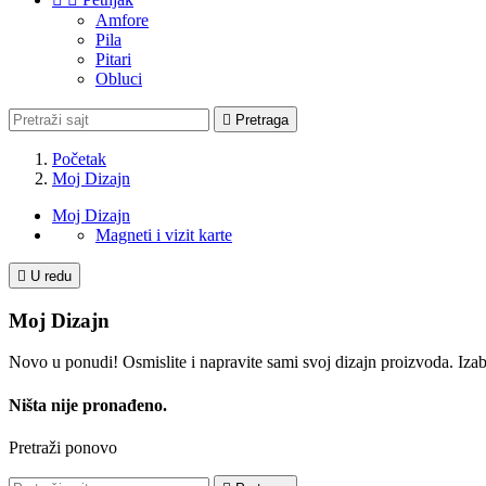
Amfore
Pila
Pitari
Obluci

Pretraga
Početak
Moj Dizajn
Moj Dizajn
Magneti i vizit karte

U redu
Moj Dizajn
Novo u ponudi! Osmislite i napravite sami svoj dizajn proizvoda. Izaber
Ništa nije pronađeno.
Pretraži ponovo