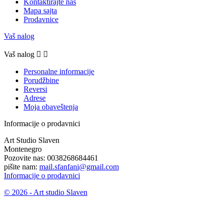
Kontaktirajte nas
Mapa sajta
Prodavnice
Vaš nalog
Vaš nalog


Personalne informacije
Porudžbine
Reversi
Adrese
Moja obaveštenja
Informacije o prodavnici
Art Studio Slaven
Montenegro
Pozovite nas:
0038268684461
pišite nam:
mail.sfanfani@gmail.com
Informacije o prodavnici
© 2026 - Art studio Slaven