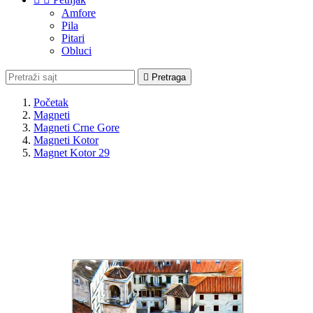
Amfore
Pila
Pitari
Obluci

Pretraga
Početak
Magneti
Magneti Crne Gore
Magneti Kotor
Magnet Kotor 29