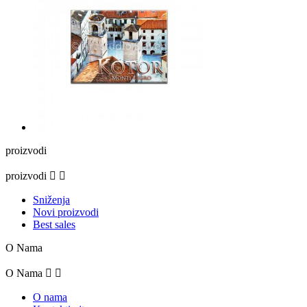
proizvodi
proizvodi


Sniženja
Novi proizvodi
Best sales
O Nama
O Nama


O nama