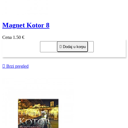
Magnet Kotor 8
Cena
1,50 €

Dodaj u korpu

Brzi pregled