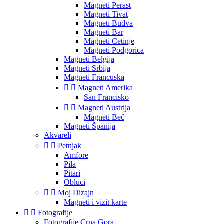
Magneti Perast
Magneti Tivat
Magneti Budva
Magneti Bar
Magneti Cetinje
Magneti Podgorica
Magneti Belgija
Magneti Srbija
Magneti Francuska


Magneti Amerika
San Francisko


Magneti Austrija
Magneti Beč
Magneti Španija
Akvareli


Petnjak
Amfore
Pila
Pitari
Obluci


Moj Dizajn
Magneti i vizit karte


Fotografije
Fotografije Crna Gora