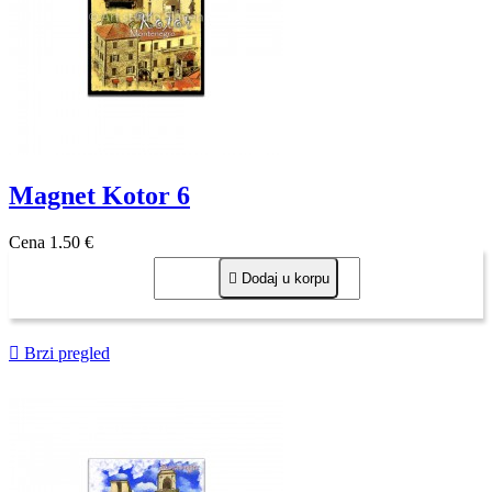
Magnet Kotor 6
Cena
1,50 €

Dodaj u korpu

Brzi pregled