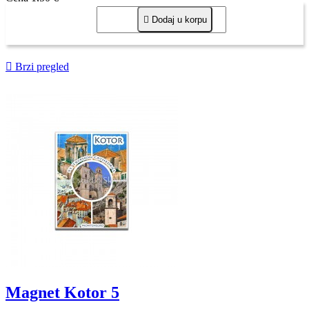

Dodaj u korpu

Brzi pregled
Magnet Kotor 5