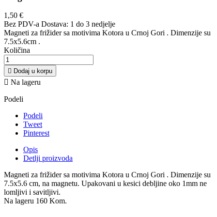
1,50 €
Bez PDV-a
Dostava: 1 do 3 nedjelje
Magneti za frižider sa motivima Kotora u Crnoj Gori . Dimenzije su
7.5x5.6cm .
Količina

Dodaj u korpu

Na lageru
Podeli
Podeli
Tweet
Pinterest
Opis
Detlji proizvoda
Magneti za frižider sa motivima Kotora u Crnoj Gori . Dimenzije su
7.5x5.6 cm, na magnetu. Upakovani u kesici debljine oko 1mm ne
lomljivi i savitljivi.
Na lageru
160 Kom.