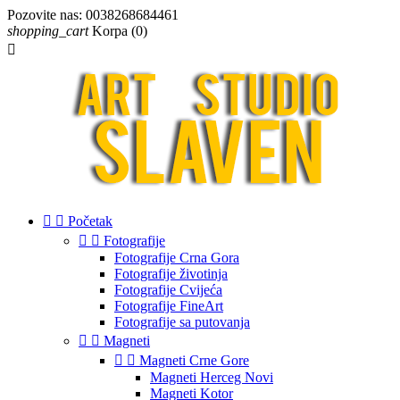
Pozovite nas:
0038268684461
shopping_cart
Korpa
(0)



Početak


Fotografije
Fotografije Crna Gora
Fotografije životinja
Fotografije Cvijeća
Fotografije FineArt
Fotografije sa putovanja


Magneti


Magneti Crne Gore
Magneti Herceg Novi
Magneti Kotor