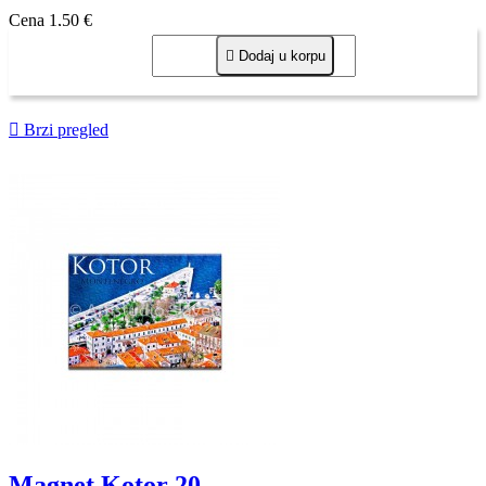
Cena
1,50 €

Dodaj u korpu

Brzi pregled
Magnet Kotor 20