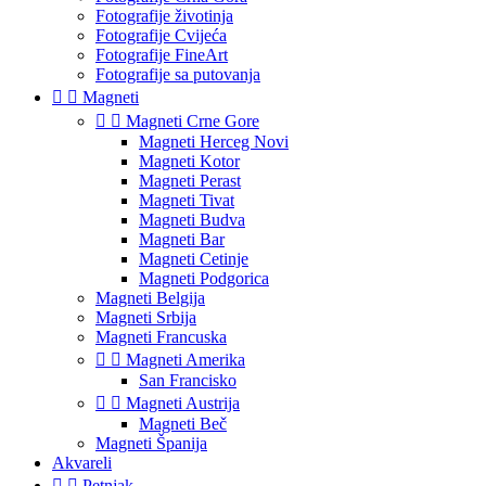
Fotografije životinja
Fotografije Cvijeća
Fotografije FineArt
Fotografije sa putovanja


Magneti


Magneti Crne Gore
Magneti Herceg Novi
Magneti Kotor
Magneti Perast
Magneti Tivat
Magneti Budva
Magneti Bar
Magneti Cetinje
Magneti Podgorica
Magneti Belgija
Magneti Srbija
Magneti Francuska


Magneti Amerika
San Francisko


Magneti Austrija
Magneti Beč
Magneti Španija
Akvareli


Petnjak