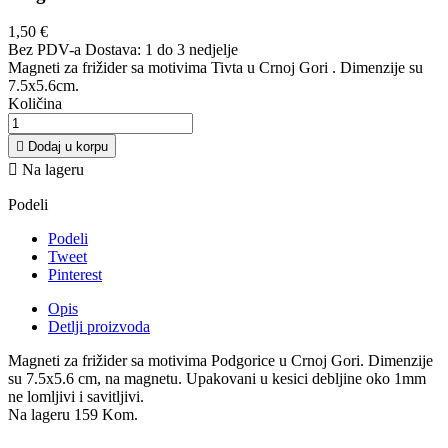
1,50 €
Bez PDV-a
Dostava: 1 do 3 nedjelje
Magneti za frižider sa motivima Tivta u Crnoj Gori . Dimenzije su
7.5x5.6cm.
Količina

Dodaj u korpu

Na lageru
Podeli
Podeli
Tweet
Pinterest
Opis
Detlji proizvoda
Magneti za frižider sa motivima Podgorice u Crnoj Gori. Dimenzije
su 7.5x5.6 cm, na magnetu. Upakovani u kesici debljine oko 1mm
ne lomljivi i savitljivi.
Na lageru
159 Kom.