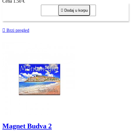
Cena
1,50 €

Dodaj u korpu

Brzi pregled
Magnet Budva 2