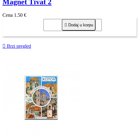
Magnet Tivat 2
Cena
1,50 €

Dodaj u korpu

Brzi pregled