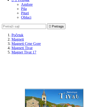
Amfore
Pila
Pitari
Obluci

Pretraga
Početak
Magneti
Magneti Crne Gore
Magneti Tivat
Magnet Tivat 17