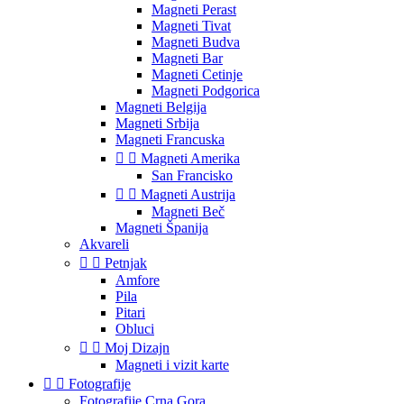
Magneti Perast
Magneti Tivat
Magneti Budva
Magneti Bar
Magneti Cetinje
Magneti Podgorica
Magneti Belgija
Magneti Srbija
Magneti Francuska


Magneti Amerika
San Francisko


Magneti Austrija
Magneti Beč
Magneti Španija
Akvareli


Petnjak
Amfore
Pila
Pitari
Obluci


Moj Dizajn
Magneti i vizit karte


Fotografije
Fotografije Crna Gora