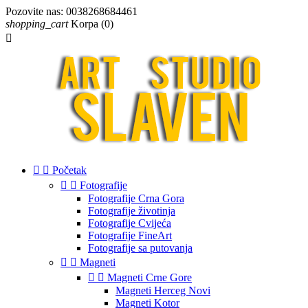
Pozovite nas:
0038268684461
shopping_cart
Korpa
(0)



Početak


Fotografije
Fotografije Crna Gora
Fotografije životinja
Fotografije Cvijeća
Fotografije FineArt
Fotografije sa putovanja


Magneti


Magneti Crne Gore
Magneti Herceg Novi
Magneti Kotor