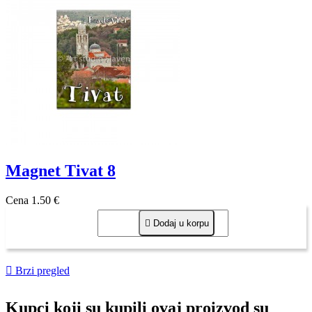
Magnet Tivat 8
Cena
1,50 €

Dodaj u korpu

Brzi pregled
Kupci koji su kupili ovaj proizvod su