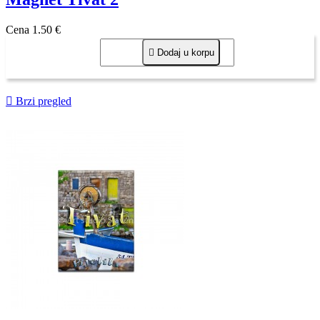
Cena
1,50 €

Dodaj u korpu

Brzi pregled