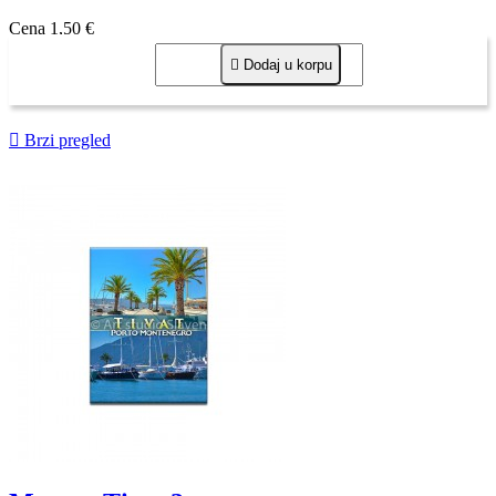
Cena
1,50 €

Dodaj u korpu

Brzi pregled