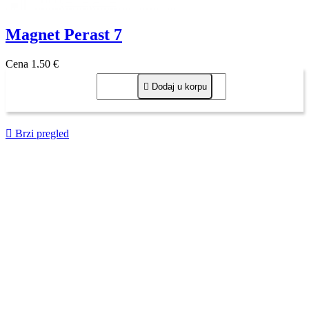
Magnet Perast 7
Cena
1,50 €

Dodaj u korpu

Brzi pregled