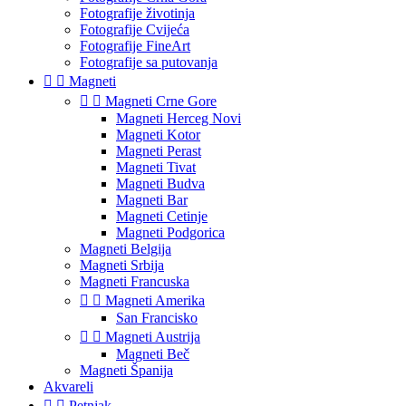
Fotografije životinja
Fotografije Cvijeća
Fotografije FineArt
Fotografije sa putovanja


Magneti


Magneti Crne Gore
Magneti Herceg Novi
Magneti Kotor
Magneti Perast
Magneti Tivat
Magneti Budva
Magneti Bar
Magneti Cetinje
Magneti Podgorica
Magneti Belgija
Magneti Srbija
Magneti Francuska


Magneti Amerika
San Francisko


Magneti Austrija
Magneti Beč
Magneti Španija
Akvareli


Petnjak