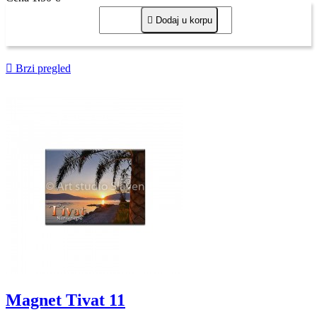

Dodaj u korpu

Brzi pregled
Magnet Tivat 11