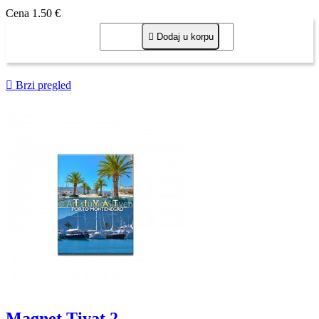
Cena
1,50 €

Dodaj u korpu

Brzi pregled
Magnet Tivat 2