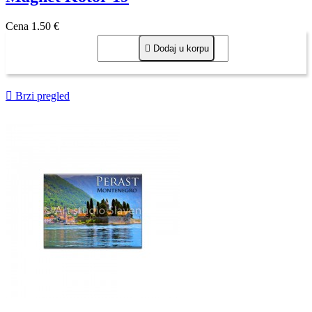
Cena
1,50 €

Dodaj u korpu

Brzi pregled