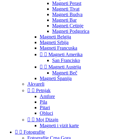
Magneti Perast
Magneti Tivat
Magneti Budva
Magneti Bar
Magneti Cetinje
Magneti Podgorica
Magneti Belgija
Magneti Srbija
Magneti Francuska


Magneti Amerika
San Francisko


Magneti Austrija
Magneti Beč
Magneti Španija
Akvareli


Petnjak
Amfore
Pila
Pitari
Obluci


Moj Dizajn
Magneti i vizit karte


Fotografije
Fotografije Crna Gora