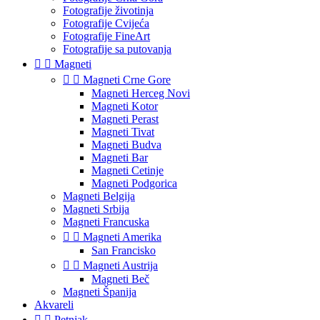
Fotografije životinja
Fotografije Cvijeća
Fotografije FineArt
Fotografije sa putovanja


Magneti


Magneti Crne Gore
Magneti Herceg Novi
Magneti Kotor
Magneti Perast
Magneti Tivat
Magneti Budva
Magneti Bar
Magneti Cetinje
Magneti Podgorica
Magneti Belgija
Magneti Srbija
Magneti Francuska


Magneti Amerika
San Francisko


Magneti Austrija
Magneti Beč
Magneti Španija
Akvareli


Petnjak