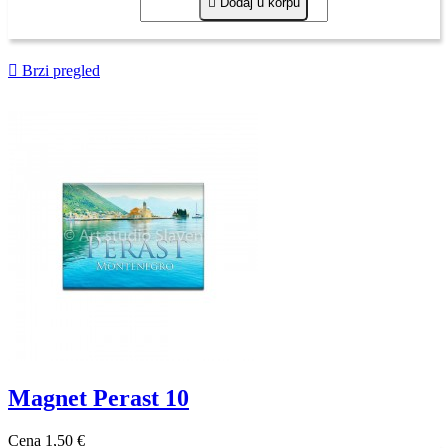

Dodaj u korpu

Brzi pregled
Magnet Perast 10
Cena
1,50 €