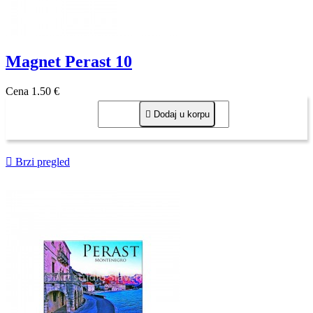
Magnet Perast 10
Cena
1,50 €

Dodaj u korpu

Brzi pregled