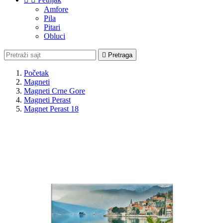
Amfore
Pila
Pitari
Obluci

Pretraga
Početak
Magneti
Magneti Crne Gore
Magneti Perast
Magnet Perast 18