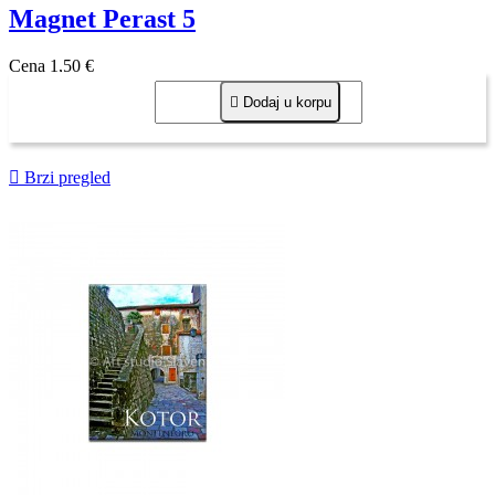
Magnet Perast 5
Cena
1,50 €

Dodaj u korpu

Brzi pregled