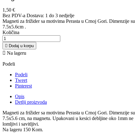
1,50 €
Bez PDV-a
Dostava: 1 do 3 nedjelje
Magneti za frižider sa motivima Perasta u Crnoj Gori. Dimenzije su
7.5x5.6cm .
Količina

Dodaj u korpu

Na lageru
Podeli
Podeli
Tweet
Pinterest
Opis
Detlji proizvoda
Magneti za frižider sa motivima Perasta u Crnoj Gori. Dimenzije su
7.5x5.6 cm, na magnetu. Upakovani u kesici debljine oko 1mm ne
lomljivi i savitljivi.
Na lageru
150 Kom.