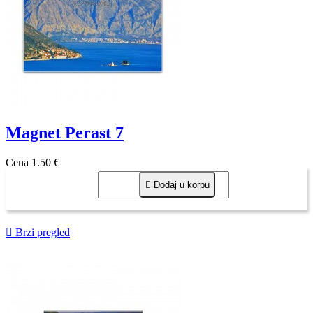
Magnet Perast 7
Cena
1,50 €

Dodaj u korpu

Brzi pregled