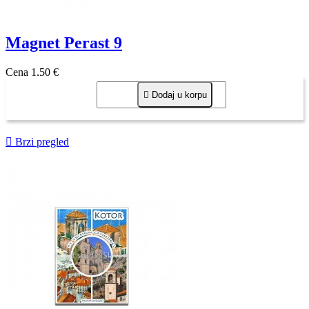
Magnet Perast 9
Cena
1,50 €

Dodaj u korpu

Brzi pregled