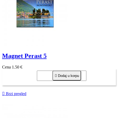
Magnet Perast 5
Cena
1,50 €

Dodaj u korpu

Brzi pregled