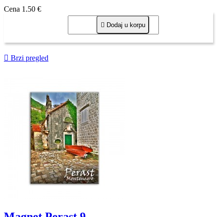
Cena
1,50 €

Dodaj u korpu

Brzi pregled
Magnet Perast 9