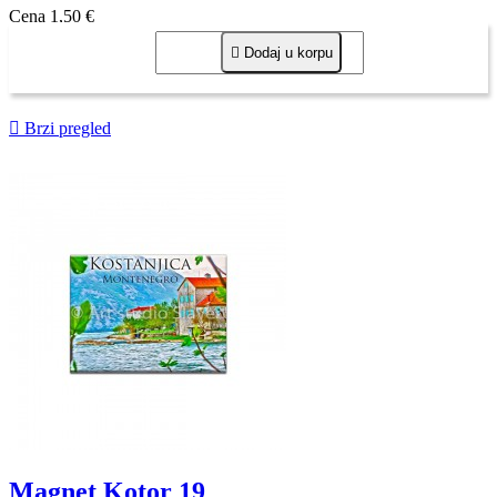
Cena
1,50 €

Dodaj u korpu

Brzi pregled
Magnet Kotor 19