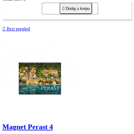

Dodaj u korpu

Brzi pregled
Magnet Perast 4