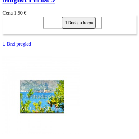
Cena
1,50 €

Dodaj u korpu

Brzi pregled