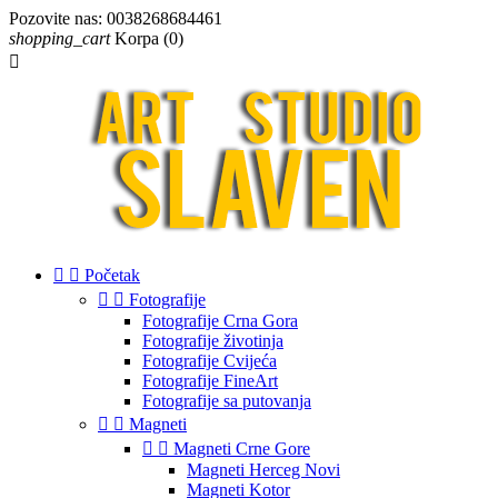
Pozovite nas:
0038268684461
shopping_cart
Korpa
(0)



Početak


Fotografije
Fotografije Crna Gora
Fotografije životinja
Fotografije Cvijeća
Fotografije FineArt
Fotografije sa putovanja


Magneti


Magneti Crne Gore
Magneti Herceg Novi
Magneti Kotor