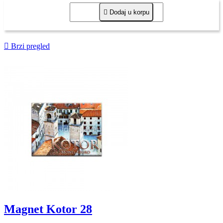

Dodaj u korpu

Brzi pregled
Magnet Kotor 28