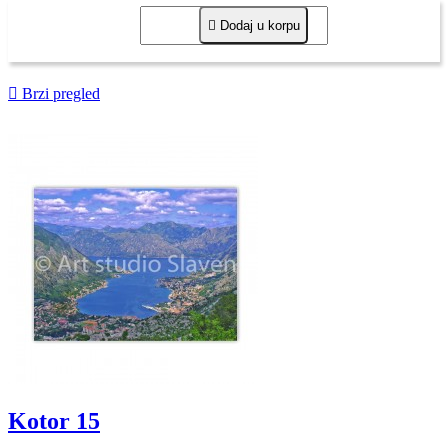

Dodaj u korpu

Brzi pregled
Kotor 15