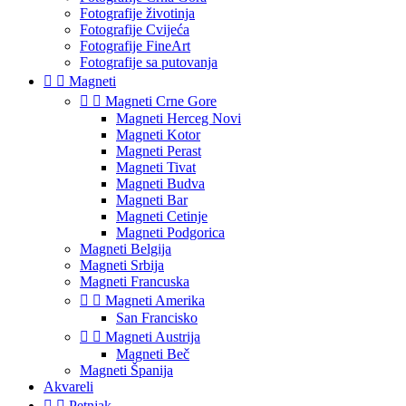
Fotografije životinja
Fotografije Cvijeća
Fotografije FineArt
Fotografije sa putovanja


Magneti


Magneti Crne Gore
Magneti Herceg Novi
Magneti Kotor
Magneti Perast
Magneti Tivat
Magneti Budva
Magneti Bar
Magneti Cetinje
Magneti Podgorica
Magneti Belgija
Magneti Srbija
Magneti Francuska


Magneti Amerika
San Francisko


Magneti Austrija
Magneti Beč
Magneti Španija
Akvareli


Petnjak