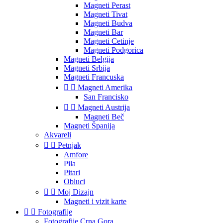
Magneti Perast
Magneti Tivat
Magneti Budva
Magneti Bar
Magneti Cetinje
Magneti Podgorica
Magneti Belgija
Magneti Srbija
Magneti Francuska


Magneti Amerika
San Francisko


Magneti Austrija
Magneti Beč
Magneti Španija
Akvareli


Petnjak
Amfore
Pila
Pitari
Obluci


Moj Dizajn
Magneti i vizit karte


Fotografije
Fotografije Crna Gora