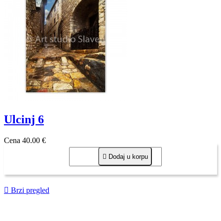
Ulcinj 6
Cena
40,00 €

Dodaj u korpu

Brzi pregled