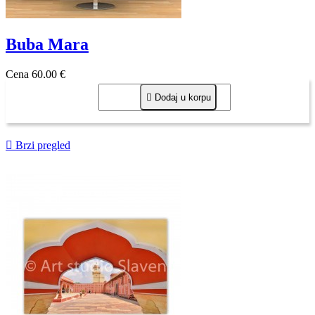
Buba Mara
Cena
60,00 €

Dodaj u korpu

Brzi pregled