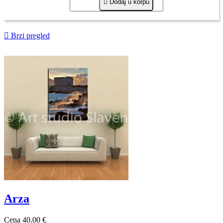

Dodaj u korpu

Brzi pregled
Arza
Cena
40,00 €