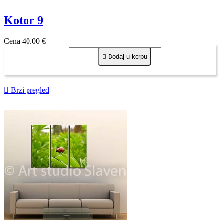
Kotor 9
Cena
40,00 €

Dodaj u korpu

Brzi pregled