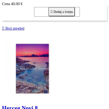
Cena
40,00 €

Dodaj u korpu

Brzi pregled
Herceg Novi 8