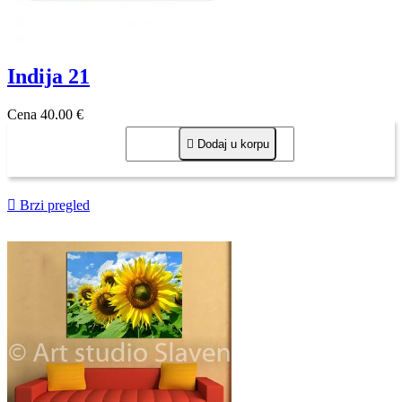
Indija 21
Cena
40,00 €

Dodaj u korpu

Brzi pregled