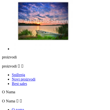
proizvodi
proizvodi


Sniženja
Novi proizvodi
Best sales
O Nama
O Nama


O nama