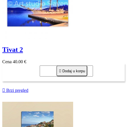
Tivat 2
Cena
40,00 €

Dodaj u korpu

Brzi pregled