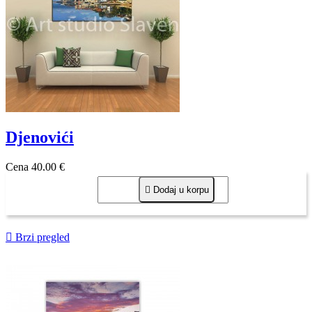
Djenovići
Cena
40,00 €

Dodaj u korpu

Brzi pregled