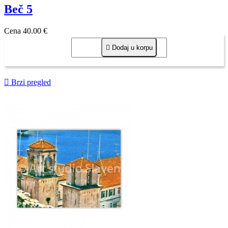
Beč 5
Cena
40,00 €

Dodaj u korpu

Brzi pregled