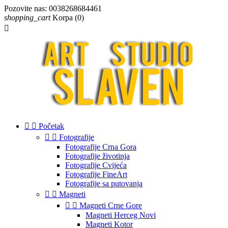
Pozovite nas:
0038268684461
shopping_cart
Korpa
(0)



Početak


Fotografije
Fotografije Crna Gora
Fotografije životinja
Fotografije Cvijeća
Fotografije FineArt
Fotografije sa putovanja


Magneti


Magneti Crne Gore
Magneti Herceg Novi
Magneti Kotor