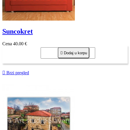
Suncokret
Cena
40,00 €

Dodaj u korpu

Brzi pregled