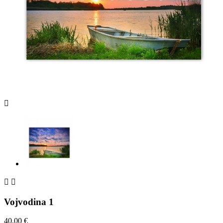



Vojvodina 1
40,00 €