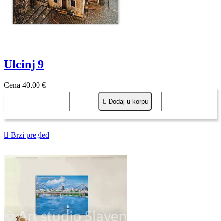
Ulcinj 9
Cena
40,00 €

Dodaj u korpu

Brzi pregled