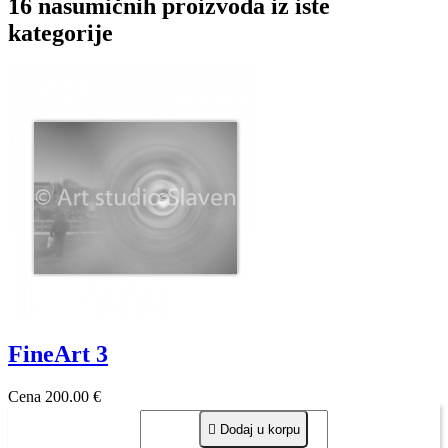
16 nasumičnih proizvoda iz iste
kategorije
FineArt 3
Cena
200,00 €

Dodaj u korpu