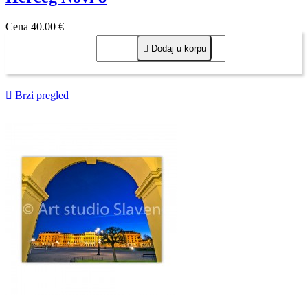
Cena
40,00 €

Dodaj u korpu

Brzi pregled