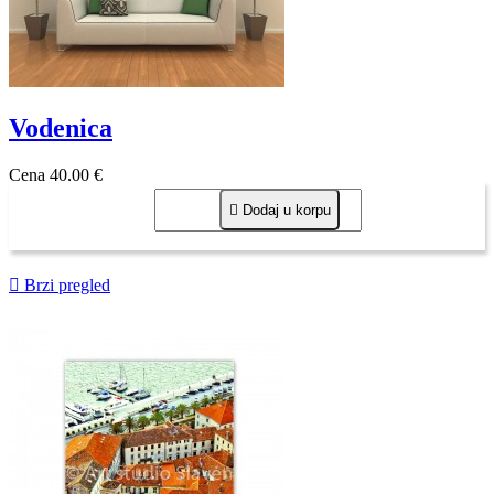
Vodenica
Cena
40,00 €

Dodaj u korpu

Brzi pregled