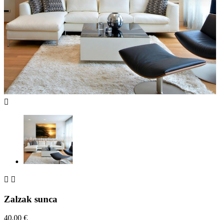



Zalzak sunca
40,00 €