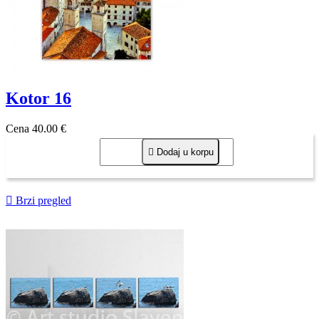
Kotor 16
Cena
40,00 €

Dodaj u korpu

Brzi pregled