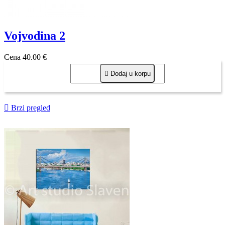
Vojvodina 2
Cena
40,00 €

Dodaj u korpu

Brzi pregled