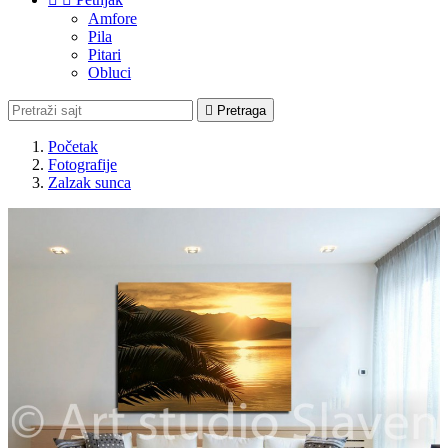
Amfore
Pila
Pitari
Obluci

Pretraga
Početak
Fotografije
Zalzak sunca