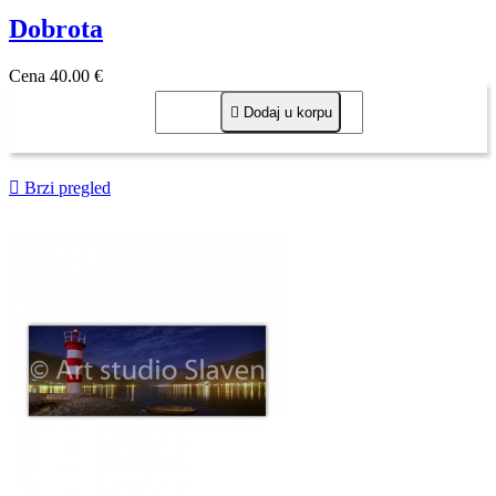
Dobrota
Cena
40,00 €

Dodaj u korpu

Brzi pregled