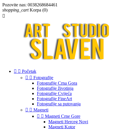
Pozovite nas:
0038268684461
shopping_cart
Korpa
(0)



Početak


Fotografije
Fotografije Crna Gora
Fotografije životinja
Fotografije Cvijeća
Fotografije FineArt
Fotografije sa putovanja


Magneti


Magneti Crne Gore
Magneti Herceg Novi
Magneti Kotor