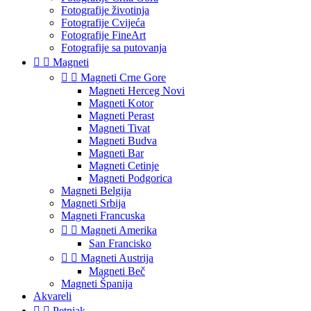
Fotografije životinja
Fotografije Cvijeća
Fotografije FineArt
Fotografije sa putovanja


Magneti


Magneti Crne Gore
Magneti Herceg Novi
Magneti Kotor
Magneti Perast
Magneti Tivat
Magneti Budva
Magneti Bar
Magneti Cetinje
Magneti Podgorica
Magneti Belgija
Magneti Srbija
Magneti Francuska


Magneti Amerika
San Francisko


Magneti Austrija
Magneti Beč
Magneti Španija
Akvareli


Petnjak