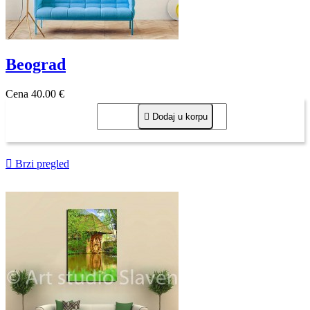
Beograd
Cena
40,00 €

Dodaj u korpu

Brzi pregled