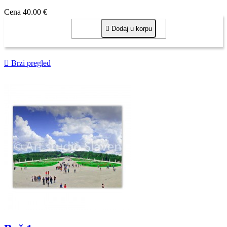
Cena
40,00 €

Dodaj u korpu

Brzi pregled