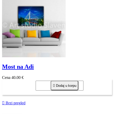
Most na Adi
Cena
40,00 €

Dodaj u korpu

Brzi pregled