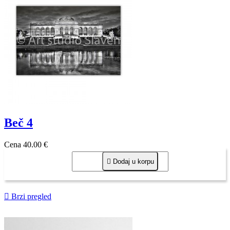
Beč 4
Cena
40,00 €

Dodaj u korpu

Brzi pregled