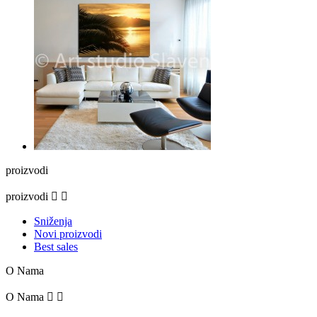
proizvodi
proizvodi


Sniženja
Novi proizvodi
Best sales
O Nama
O Nama

