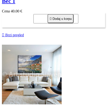
Beč 1
Cena
40,00 €

Dodaj u korpu

Brzi pregled