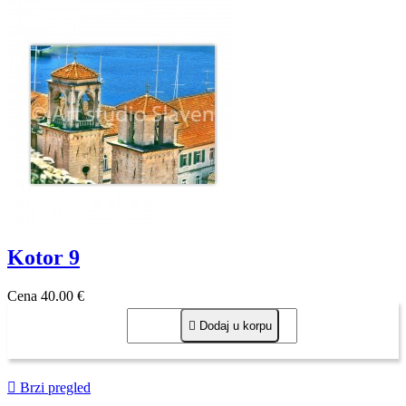
Kotor 9
Cena
40,00 €

Dodaj u korpu

Brzi pregled