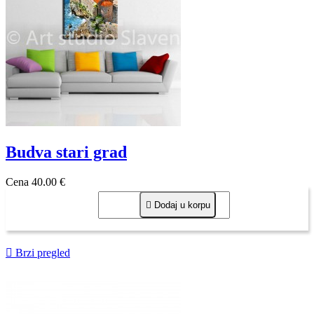
Budva stari grad
Cena
40,00 €

Dodaj u korpu

Brzi pregled