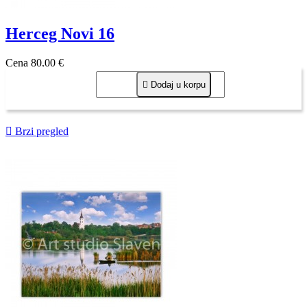
Herceg Novi 16
Cena
80,00 €

Dodaj u korpu

Brzi pregled