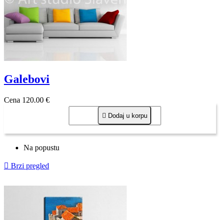
Galebovi
Cena
120,00 €

Dodaj u korpu
Na popustu

Brzi pregled