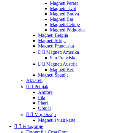
Magneti Perast
Magneti Tivat
Magneti Budva
Magneti Bar
Magneti Cetinje
Magneti Podgorica
Magneti Belgija
Magneti Srbija
Magneti Francuska


Magneti Amerika
San Francisko


Magneti Austrija
Magneti Beč
Magneti Španija
Akvareli


Petnjak
Amfore
Pila
Pitari
Obluci


Moj Dizajn
Magneti i vizit karte


Fotografije
Fotografije Crna Gora