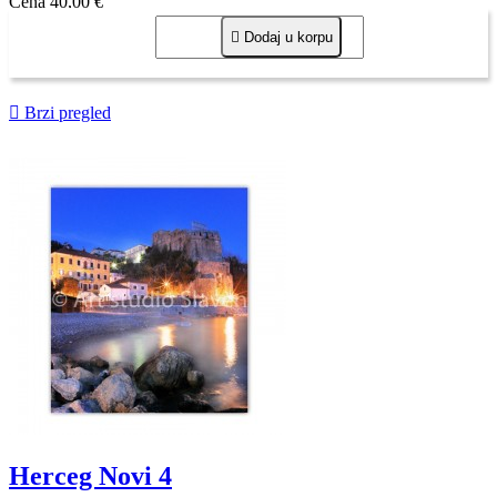
Cena
40,00 €

Dodaj u korpu

Brzi pregled
Herceg Novi 4