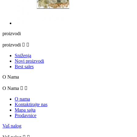
proizvodi
proizvodi


Sniženja
Novi proizvodi
Best sales
O Nama
O Nama


O nama
Kontaktirajte nas
Mapa sajta
Prodavnice
Vaš nalog