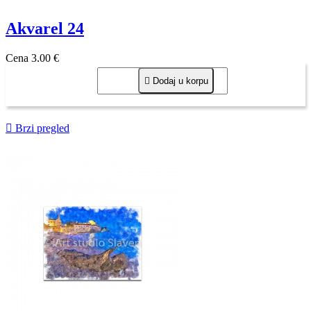
Akvarel 24
Cena
3,00 €

Dodaj u korpu

Brzi pregled