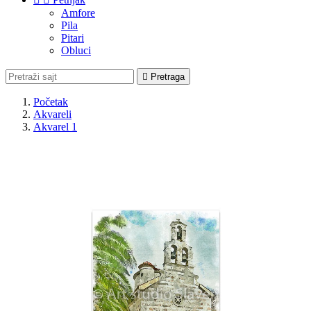
Amfore
Pila
Pitari
Obluci

Pretraga
Početak
Akvareli
Akvarel 1