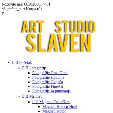
Pozovite nas:
0038268684461
shopping_cart
Korpa
(0)



Početak


Fotografije
Fotografije Crna Gora
Fotografije životinja
Fotografije Cvijeća
Fotografije FineArt
Fotografije sa putovanja


Magneti


Magneti Crne Gore
Magneti Herceg Novi
Magneti Kotor