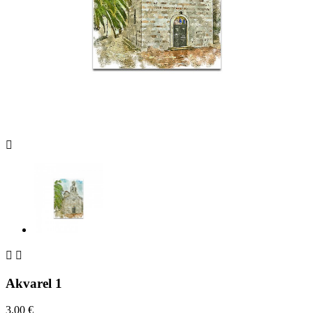



Akvarel 1
3,00 €