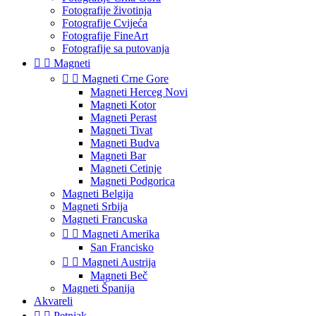
Fotografije životinja
Fotografije Cvijeća
Fotografije FineArt
Fotografije sa putovanja


Magneti


Magneti Crne Gore
Magneti Herceg Novi
Magneti Kotor
Magneti Perast
Magneti Tivat
Magneti Budva
Magneti Bar
Magneti Cetinje
Magneti Podgorica
Magneti Belgija
Magneti Srbija
Magneti Francuska


Magneti Amerika
San Francisko


Magneti Austrija
Magneti Beč
Magneti Španija
Akvareli


Petnjak