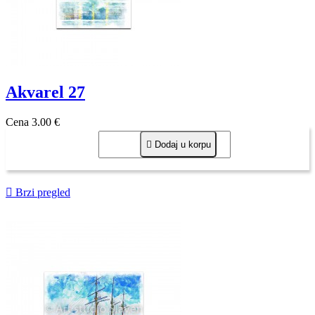
Akvarel 27
Cena
3,00 €

Dodaj u korpu

Brzi pregled