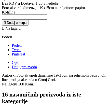
Bez PDV-a
Dostava: 1 do 3 nedjelje
Foto akvareli dimenzije 19x15cm na reljefnom papiru.
Količina

Dodaj u korpu

Na lageru
Podeli
Podeli
Tweet
Pinterest
Opis
Detlji proizvoda
Autorski Foto akvareli dimenzije 19x15cm na reljefnom papiru. On
line prodaja akvarela u Crnoj Gori.
Na lageru
160 Kom.
16 nasumičnih proizvoda iz iste
kategorije