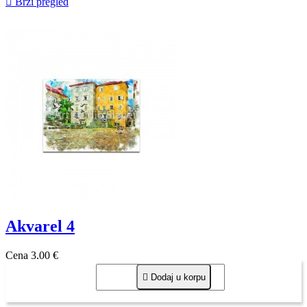

Brzi pregled
Akvarel 4
Cena
3,00 €

Dodaj u korpu