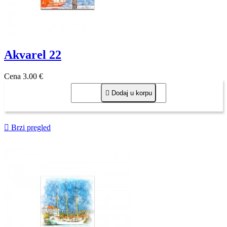
Akvarel 22
Cena
3,00 €

Dodaj u korpu

Brzi pregled