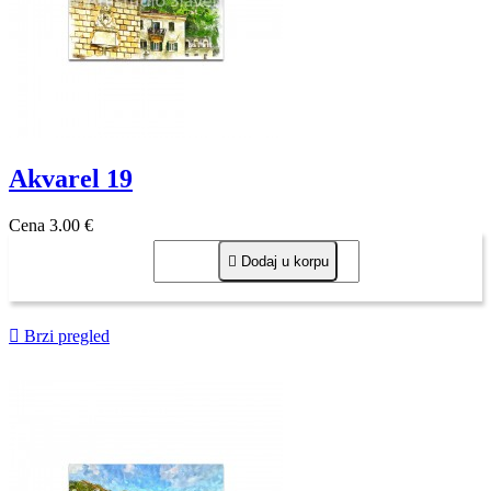
Akvarel 19
Cena
3,00 €

Dodaj u korpu

Brzi pregled