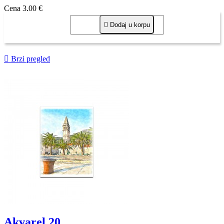
Cena
3,00 €

Dodaj u korpu

Brzi pregled
Akvarel 20