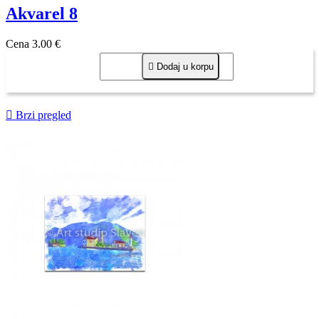
Akvarel 8
Cena
3,00 €

Dodaj u korpu

Brzi pregled