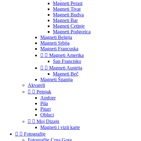
Magneti Perast
Magneti Tivat
Magneti Budva
Magneti Bar
Magneti Cetinje
Magneti Podgorica
Magneti Belgija
Magneti Srbija
Magneti Francuska


Magneti Amerika
San Francisko


Magneti Austrija
Magneti Beč
Magneti Španija
Akvareli


Petnjak
Amfore
Pila
Pitari
Obluci


Moj Dizajn
Magneti i vizit karte


Fotografije
Fotografije Crna Gora