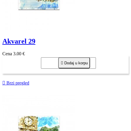
Akvarel 29
Cena
3,00 €

Dodaj u korpu

Brzi pregled