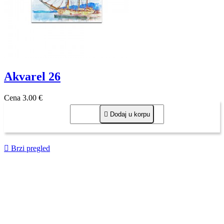
Akvarel 26
Cena
3,00 €

Dodaj u korpu

Brzi pregled