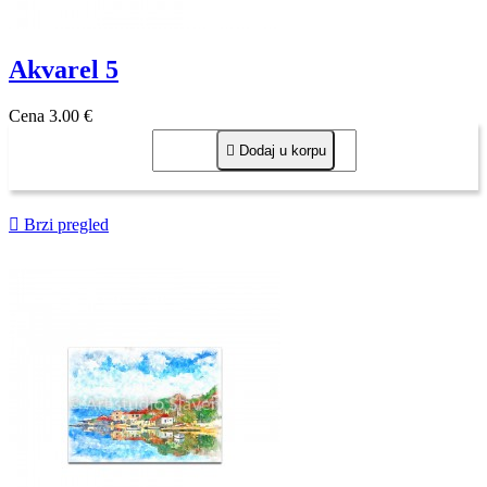
Akvarel 5
Cena
3,00 €

Dodaj u korpu

Brzi pregled