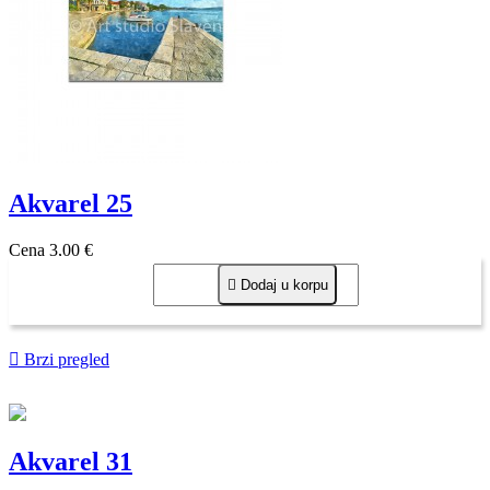
Akvarel 25
Cena
3,00 €

Dodaj u korpu

Brzi pregled
Akvarel 31