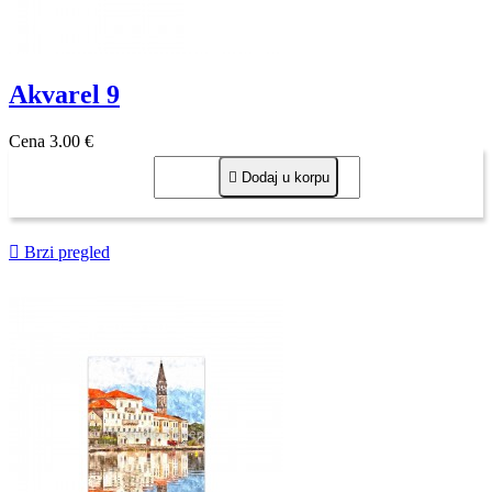
Akvarel 9
Cena
3,00 €

Dodaj u korpu

Brzi pregled