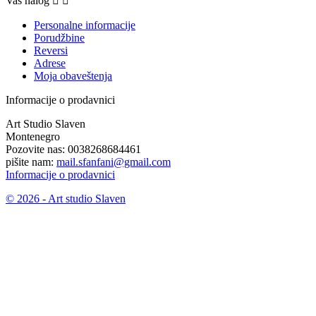
Vaš nalog


Personalne informacije
Porudžbine
Reversi
Adrese
Moja obaveštenja
Informacije o prodavnici
Art Studio Slaven
Montenegro
Pozovite nas:
0038268684461
pišite nam:
mail.sfanfani@gmail.com
Informacije o prodavnici
© 2026 - Art studio Slaven