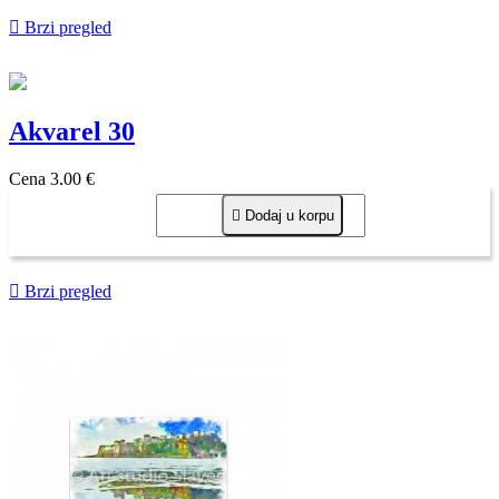

Brzi pregled
Akvarel 30
Cena
3,00 €

Dodaj u korpu

Brzi pregled